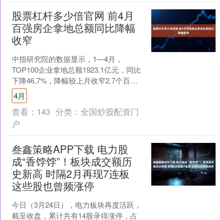
股票杠杆多少倍官网 前4月
百强房企拿地总额同比降幅
收窄
中指研究院的数据显示，1—4月，
TOP100企业拿地总额1923.1亿元，同比
下降46.7%，降幅较上月收窄2.7个百分
点。从新增货值来看，越秀地产、华润
4月
置地、....
查看：
143
分类：
全国炒股配资门
户
叁鑫策略APP下载 电力股
成“香饽饽”！板块成交额历
史新高 时隔2月再现7连板
这些股也曾频涨停
今日（3月24日），电力板块再度活跃，
截至收盘，累计共有14股录得涨停，占