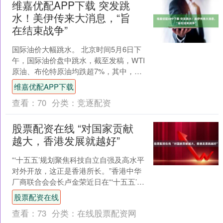
维嘉优配APP下载 突发跳
水！美伊传来大消息，“旨
在结束战争”
国际油价大幅跳水。 北京时间5月6日下
午，国际油价盘中跳水，截至发稿，WTI
原油、布伦特原油均跌超7%，其中，
WTI原油一度跌超8%，跌破94美元/桶。
维嘉优配APP下载
消息面....
查看：
70
分类：
竞逐配资
股票配资在线 “对国家贡献
越大，香港发展就越好”
“‘十五五’规划聚焦科技自立自强及高水平
对外开放，这正是香港所长。”香港中华
厂商联合会会长卢金荣近日在“‘十五五’规
划与香港的新机遇”高峰论坛上表示。 一
股票配资在线
段时间....
查看：
73
分类：
在线股票配资网