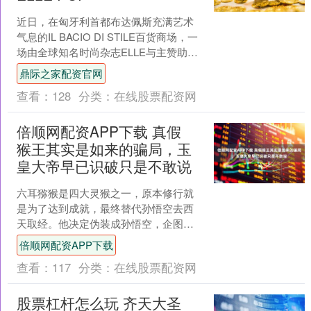
近日，在匈牙利首都布达佩斯充满艺术
气息的IL BACIO DI STILE百货商场，一
场由全球知名时尚杂志ELLE与主赞助商
追觅科技联合打造的高端生活方式展
鼎际之家配资官网
——....
查看：
128
分类：
在线股票配资网
倍顺网配资APP下载 真假
猴王其实是如来的骗局，玉
皇大帝早已识破只是不敢说
六耳猕猴是四大灵猴之一，原本修行就
是为了达到成就，最终替代孙悟空去西
天取经。他决定伪装成孙悟空，企图蒙
混过关。为了让自己看起来像孙悟空，
倍顺网配资APP下载
他不仅模仿了孙悟空的外貌....
查看：
117
分类：
在线股票配资网
股票杠杆怎么玩 齐天大圣