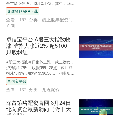
全市场涨停股近13.9%比例。其中，华电
辽能晋级7连板，为目前连板数最高的连
叁鑫策略APP下载
板标的，浙....
查看：
187
分类：
线上股票配资门
户网
卓信宝平台 A股三大指数收
涨 沪指大涨近2% 超5100
只股飘红
A股三大指数今日集体上涨，截止收盘，
沪指涨1.78%，收报3881.28点；深证成
指涨1.43%，收报13536.56点；创业板指
涨0.50%，收报3251.5....
卓信宝平台
查看：
137
分类：
竞逐配资
深富策略配资官网 3月24日
北向资金最新动向（附十大