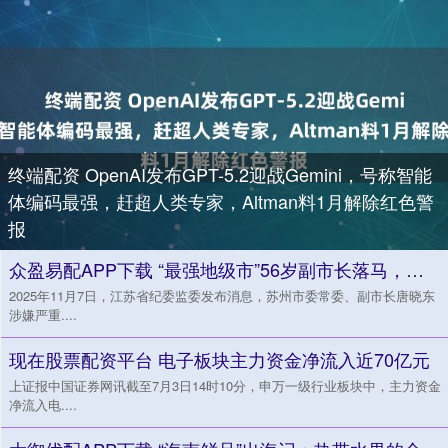
终端配资 OpenAI发布GPT-5.2迎战Gemini，号称智能
体编码最强，赶超人类专家，Altman料1月解除红色警
报
众盈易配APP下载 “最强地级市”56岁副市长落马，曾负责生态文明建设与开放型经济工作
2025年11月7日，江苏省纪委监委发布消息，苏州市委常委、副市长唐晓东
涉嫌严重....
现在股票配资平台 电子板块主力资金净流入近70亿元
上证报中国证券网讯截至7月3日14时10分，申万一级行业板块中，主力资金
净流入电....