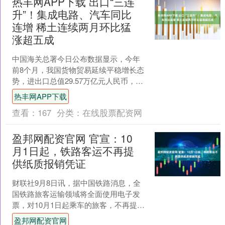
热丰网APP下载 出口“三连
升”！集成电路、汽车同比
连增 稀土连续两月环比猛
涨超五成
中国海关总署今日公布数据显示，今年
前8个月，我国货物贸易延续平稳增长态
势，进出口总值29.57万亿元人民币，同
比增长3.5%。其中，出口17.61万亿元，
热丰网APP下载
增长6....
查看：
167
分类：
在线股票配资网
盈邦网配资官网 官宣：10
月1日起，铁路客运不再提
供纸质报销凭证
财联社9月8日讯，据中国铁路消息，全
国铁路旅客运输领域将全面使用电子发
票，对10月1日起乘车的旅客，不再提供
纸质报销凭证，继续提供“行程信息提示
盈邦网配资官网