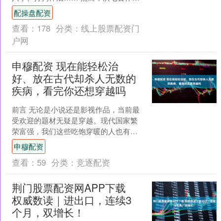
丐帮的帮主，为什么给人的印象却是“浪
配操盘配资
迹江湖，自由自在”的....
查看：
178
分类：
线上股票配资门
户网
申穆配资 现在能轻松治
好、放在古代却杀人无数的
疾病，看完你还想穿越吗
前言 无论是小说还是影视作品，当前最
受欢迎的题材无疑是穿越。现代国家繁
荣富强，我们这些吃饱穿暖的人也有了
大量空闲时间，自然为各种脑洞大开的
申穆配资
穿越故事提供了土壤。 ....
查看：
59
分类：
竞逐配资
荆门股票配资网APP下载
权威数读｜进出口，连续3
个月，双增长！