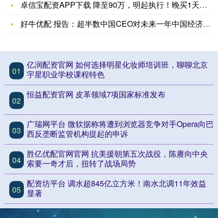
卓信宝配资APP下载 降至90万，明起执行！晚买1天贵十几万
好牛优配 报告：超半数中国CEO对未来一年中国经济增长抱有信
亿润配资官网 如何选择明星化妆师培训班，聊聊北京
01
宇星职业学校课程特色
恒益配资官网 皮革领域7项国家标准发布
02
广瑞网平台 微软据称将遭到浏览器竞争对手Opera向巴
03
西反垄断监管机构提起的申诉
胜亿优配官网官网 抗美援朝第五次战役，陈赓向中央
04
索要一奇才后，扭转了战场局势
配资坊平台 调水超845亿立方米！南水北调11年效益
05
显著