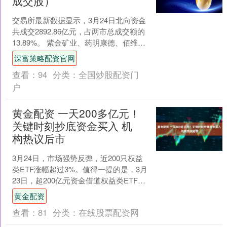
成交股）
交易所最新数据显示，3月24日北向资金
共成交2892.86亿元，占两市总成交额的
13.89%。 紫金矿业、药明康德、佰维存
储位列沪股通成交前三，成交额分别为
深富策略配资官网
37....
查看：
94
分类：
全国炒股配资门
户
黄金配资 一天200多亿元！
关键时刻抄底资金买入 机
构热议后市
3月24日，市场强势反弹，近200只权益
类ETF涨幅超过3%。值得一提的是，3月
23日，超200亿元资金借道权益类ETF入
市，多只宽基ETF净流入超10亿元。 ....
黄金配资
查看：
81
分类：
在线股票配资网