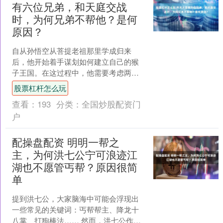
有六位兄弟，和天庭交战
时，为何兄弟不帮他？是何
原因？
自从孙悟空从菩提老祖那里学成归来
后，他开始着手谋划如何建立自己的猴
子王国。在这过程中，他需要考虑两种
潜在的敌人：妖王和人间的国王。 然
股票杠杆怎么玩
而，孙悟空并未意识到，三界....
查看：
193
分类：
全国炒股配资门
户
配操盘配资 明明一帮之
主，为何洪七公宁可浪迹江
湖也不愿管丐帮？原因很简
单
提到洪七公，大家脑海中可能会浮现出
一些常见的关键词：丐帮帮主、降龙十
八掌、打狗棒法…… 然而，洪七公作为