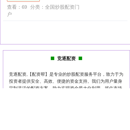
单”打印服务，同....
查看：
69
分类：
全国炒股配资门
户
竞逐配资
竞逐配资,【配资帮】是专业的炒股配资服务平台，致力于为
投资者提供安全、高效、便捷的资金支持。我们为用户量身
定制灵活的配资方案，助力实现资金最大化利用，抓住市场
机会，提升投资回报率。平台拥有严格的风控体系，保障用
户资金安全，同时提供专业的投资指导，让您轻松应对股市
波动。选择配资帮，与我们携手开启财富增值之旅！
话题标签